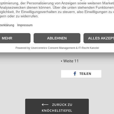
• Baak®go&relax-System
• Composite-Flexkappe
• Softstep+ Einlegesohle
• EVA/Nitril-Sohle;
• Gr.35-48
• Weite 11
TEILEN
ZURÜCK ZU
KNÖCHELSTIEFEL