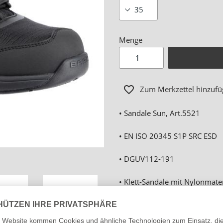
Menge
Zum Merkzettel hinzuf
• Sandale Sun, Art.5521
• EN ISO 20345 S1P SRC ESD
• DGUV112-191
• Klett-Sandale mit Nylonmater
• Sandwich-Lining-Textilfutter