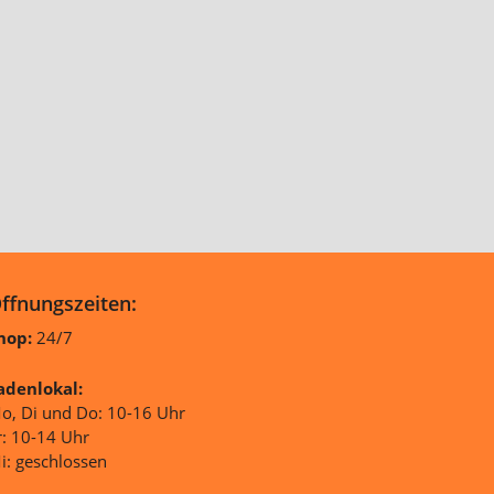
ffnungszeiten:
hop:
24/7
adenlokal:
o, Di und Do: 10-16 Uhr
r: 10-14 Uhr
i: geschlossen