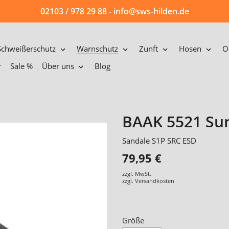
02103 / 978 29 88 - info@sws-hilden.de
Schweißerschutz
Warnschutz
Zunft
Hosen
O
r
Sale %
Über uns
Blog
BAAK 5521 Su
Sandale S1P SRC ESD
79,95 €
zzgl. MwSt.
zzgl.
Versandkosten
Größe