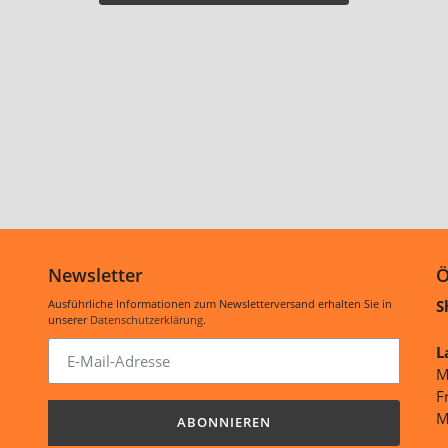
Newsletter
Ö
Ausführliche Informationen zum Newsletterversand erhalten Sie in
S
unserer
Datenschutzerklärung
.
Abonnieren
L
Sie
M
unsere
F
Mailingliste
M
ABONNIEREN