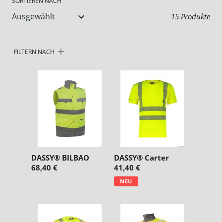
u
SORTIEREN NACH
15 Produkte
n
g
FILTERN NACH
:
DASSY® BILBAO
DASSY® Carter
68,40 €
41,40 €
NEU