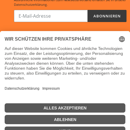
Datenschutzerklärung
.
Abonnieren
ABONNIEREN
Sie
unsere
Mailingliste
Öffnungszeiten:
Shop:
24/7
Ladenlokal:
Mo, Di und Do: 10-16 Uhr
Fr: 10-14 Uhr
Mi: geschlossen
Bürozeiten:
Mo-Do: 9-17 Uhr
Fr: 9-15 Uhr