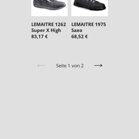
LEMAITRE 1262
LEMAITRE 1975
Super X High
Saxo
83,17 €
68,52 €
Seite 1 von 2
Vorherige
Nächste
Seite
Seite