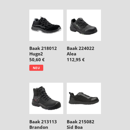
n
g
:
Baak 218012
Baak 224022
Hugo2
Alea
50,60 €
112,95 €
NEU
Baak 213113
Baak 215082
Brandon
Sid Boa