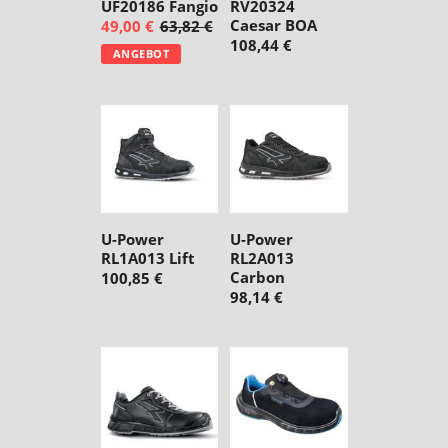
UF20186 Fangio
RV20324
Caesar BOA
49,00 €
63,82 €
108,44 €
ANGEBOT
U-Power
U-Power
RL1A013 Lift
RL2A013
Carbon
100,85 €
98,14 €