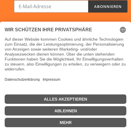
Abonnieren
ABONNIEREN
Sie
unsere
Mailingliste
Öffnungszeiten:
Shop:
24/7
Ladenlokal:
Mo, Di und Do: 10-16 Uhr
Fr: 10-14 Uhr
Mi: geschlossen
Bürozeiten:
Mo-Do: 9-17 Uhr
Fr: 9-15 Uhr