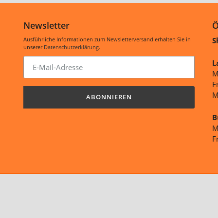
Newsletter
Ö
Ausführliche Informationen zum Newsletterversand erhalten Sie in
S
unserer
Datenschutzerklärung
.
Abonnieren
L
Sie
M
unsere
F
Mailingliste
M
ABONNIEREN
B
M
F
Zahlungsarten