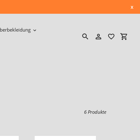
x
berbekleidung
Suchen
Einloggen
Einkau
6 Produkte