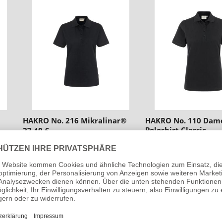
n
g
:
HAKRO No. 216 Mikralinar®
HAKRO No. 110 Dam
Poloshirt Classic
27,40 €
16,90 €