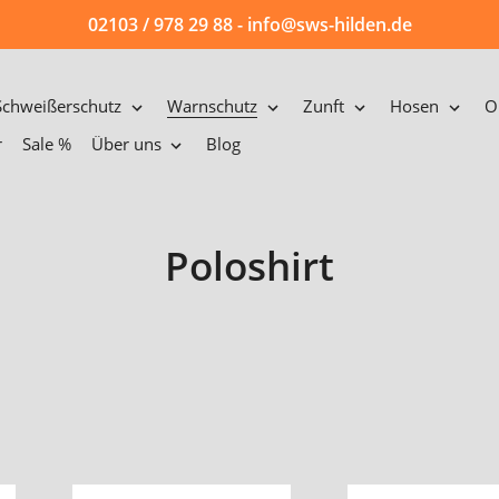
02103 / 978 29 88 - info@sws-hilden.de
Schweißerschutz
Warnschutz
Zunft
Hosen
O
r
Sale %
Über uns
Blog
S
Poloshirt
a
m
m
l
u