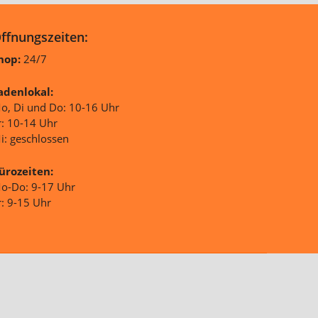
ffnungszeiten:
hop:
24/7
adenlokal:
o, Di und Do: 10-16 Uhr
r: 10-14 Uhr
i: geschlossen
ürozeiten:
o-Do: 9-17 Uhr
r: 9-15 Uhr
Facebook
Instagram
Shop erstellt mit VersaCommerce.