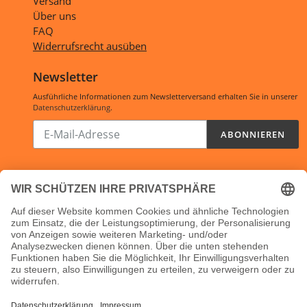
Versand
Über uns
FAQ
Widerrufsrecht ausüben
Newsletter
Ausführliche Informationen zum Newsletterversand erhalten Sie in unserer
Datenschutzerklärung
.
Abonnieren
ABONNIEREN
Sie
unsere
Mailingliste
Öffnungszeiten:
Shop:
24/7
Ladenlokal:
Mo, Di und Do: 10-16 Uhr
Fr: 10-14 Uhr
Mi: geschlossen