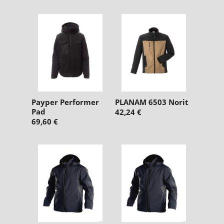
n
g
:
Payper Performer
PLANAM 6503 Norit
Pad
42,24 €
69,60 €