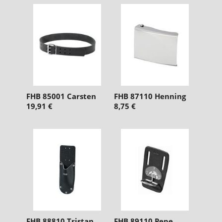
FHB 85001 Carsten
FHB 87110 Henning
19,91 €
8,75 €
FHB 88810 Tristan
FHB 89110 Pepe