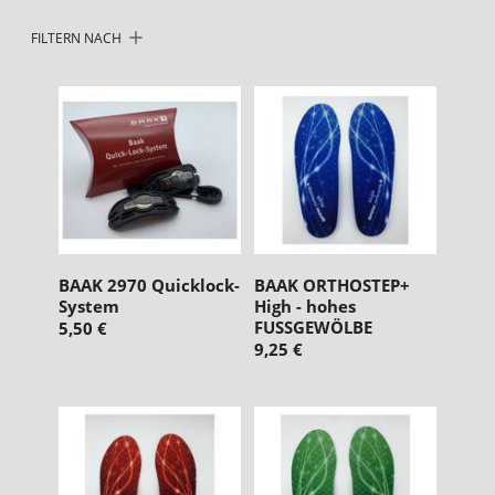
u
FILTERN NACH
n
g
:
BAAK 2970 Quicklock-
BAAK ORTHOSTEP+
System
High - hohes
FUSSGEWÖLBE
5,50 €
9,25 €